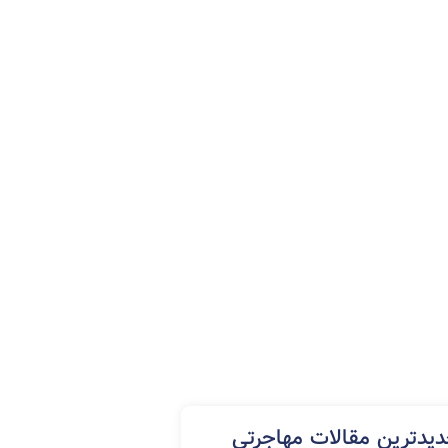
مهاجرت کاری کانادا
ویزای توریستی کانادا
ویزای شینگن (شنگن)
یدترین مقالات مهاجرتی