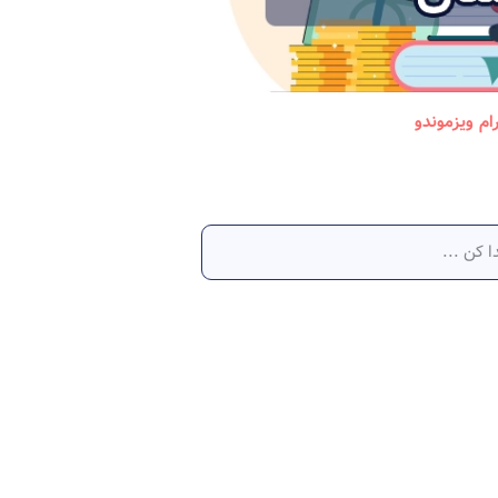
رام ویزموندو
جاب آفر آلمان