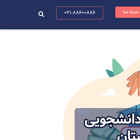
 شرایط شما
021-88600886