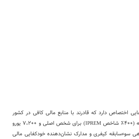
هایی اختصاص دارد که قادرند با منابع مالی کافی در کشور
اقامت داشته باشند بدون نیاز به کار یا سرمایه‌گذاری کلان. متقاضیان باید دارایی یا درآمدی معادل حدود ۲۸،۸۰۰ یورو سالانه (۴۰۰٪ شاخص IPREM) برای شخص اصلی و ۷،۲۰۰ یورو
هی سوءسابقه کیفری و مدارک نشان‌دهنده خودکفایی مالی