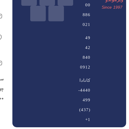
00
Since 1997
886
021
49
42
840
0912
سا
کانادا
4440-
00
499
(437)
1+