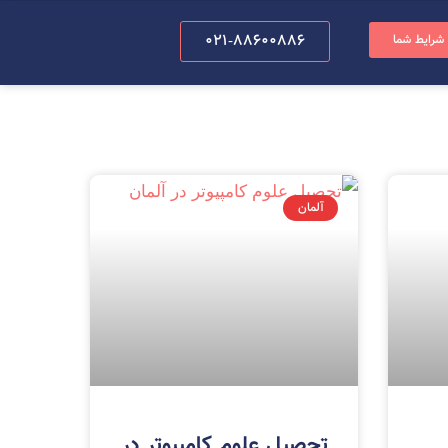
021-88600886
 شرایط شما
آلمان
تحصیل علوم کامپیوتر در