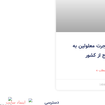
رت معلولین به
 از کشور
مطلب »
1404
دسترسی