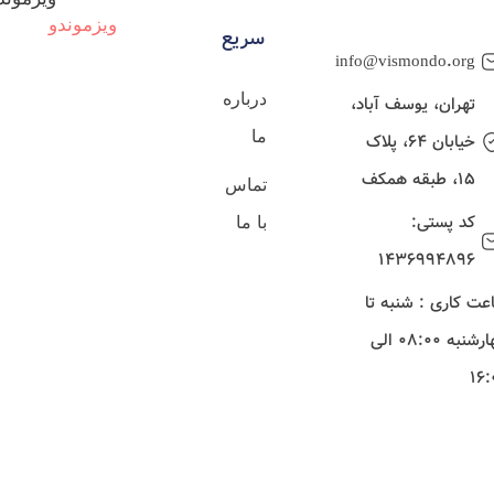
سریع
info@vismondo.org
درباره
تهران، یوسف آباد،
ما
خیابان ۶۴، پلاک
۱5، طبقه همکف
تماس
کد پستی:
با ما
1436994896
عت کاری : شنبه تا
چهارشنبه 08:00 الی
16: