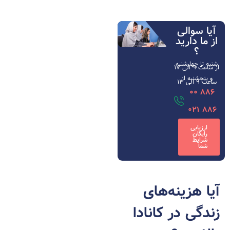
آیا سوالی
از ما دارید
؟
شنبه تا چهارشنبه
از ساعت ۹ الی ۱۷
و پنجشنبه از
ساعت 9 الی 13
886 00
886 021
ارزیابی
رایگان
شرایط
شما
آیا هزینه‌های
زندگی در کانادا