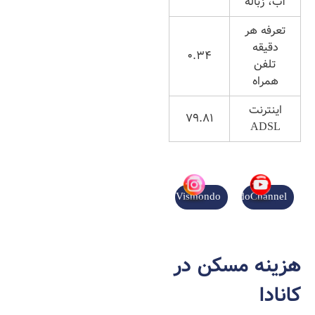
آب، زباله
تعرفه هر
دقیقه
0.34
تلفن
همراه
اینترنت
79.81
ADSL
Vismondo
VismondoChannel
هزینه مسکن در
کانادا