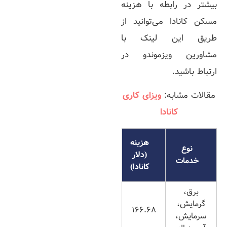
بیشتر در رابطه با هزینه
مسکن کانادا می‌توانید از
طریق این لینک با
مشاورین ویزموندو در
ارتباط باشید.
مقالات مشابه:
ویزای کاری
کانادا
هزینه
نوع
(دلار
خدمات
کانادا)
برق،
گرمایش،
166.68
سرمایش،