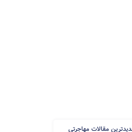
مهاجرت کاری کانادا
ویزای توریستی کانادا
ویزای شینگن (شنگن)
یدترین مقالات مهاجرتی