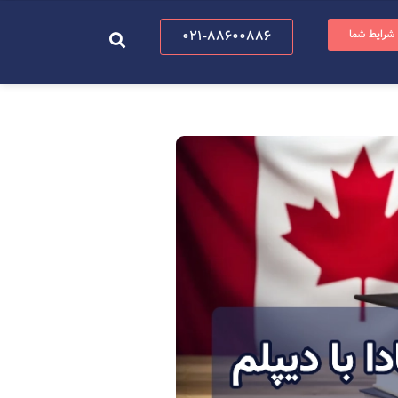
 شرایط شما
021-88600886