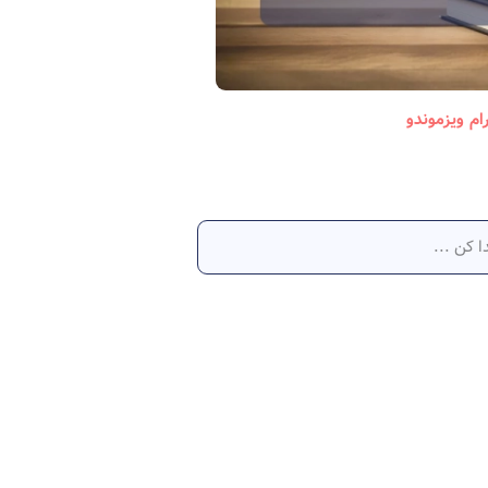
رام ویزموندو
جاب آفر آلمان