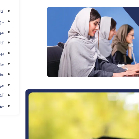
کار
مه
مه
کار
بهت
مق
حق
مه
آشن
حق