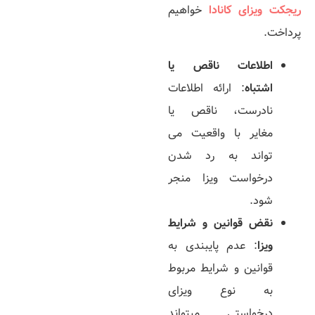
ریجکت ویزای کانادا
خواهیم
پرداخت.
اطلاعات ناقص یا
اشتباه
: ارائه اطلاعات
نادرست، ناقص یا
مغایر با واقعیت می
تواند به رد شدن
درخواست ویزا منجر
شود.
نقض قوانین و شرایط
ویزا
: عدم پایبندی به
قوانین و شرایط مربوط
به نوع ویزای
درخواستی می­تواند