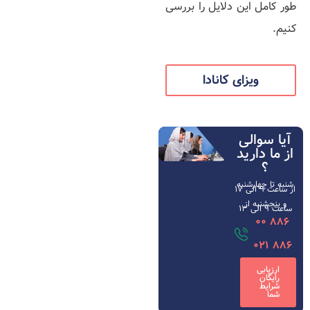
طور کامل این دلایل را بررسی
کنیم.
ویزای کانادا
آیا سوالی
از ما دارید
؟
شنبه تا چهارشنبه
از ساعت ۹ الی ۱۷
و پنجشنبه از
ساعت 9 الی 13
886 00
886 021
ارزیابی
رایگان
شرایط
شما