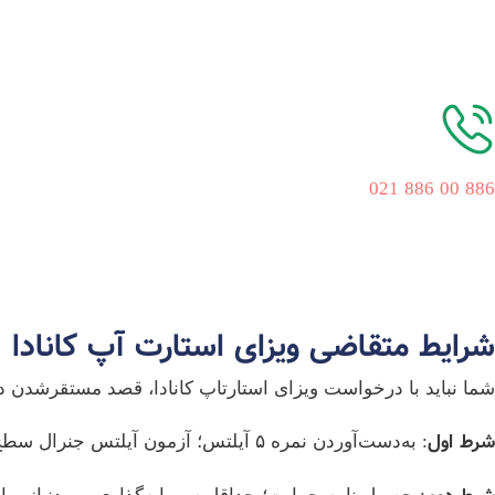
886 00 886 021
شرایط متقاضی ویزای استارت آپ کانادا
شما نباید با درخواست ویزای استارتاپ‌ کانادا، قصد مستقرشدن در
شرط اول
: به‌دست‌آوردن نمره ۵ آیلتس؛ آزمون آیلتس جنرال سطح CLB5. آزمون TEF فرانسوی سطح NCLC ۵