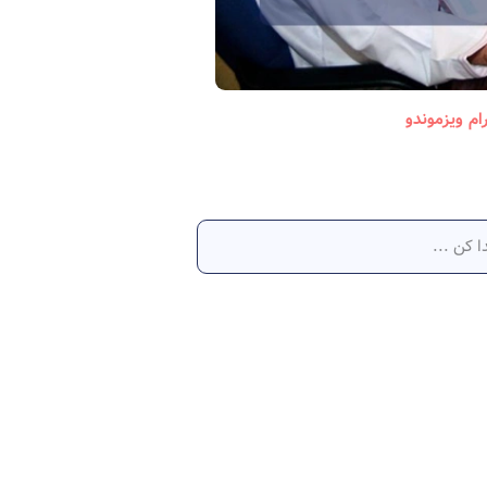
رام ویزموندو
جاب آفر آلمان