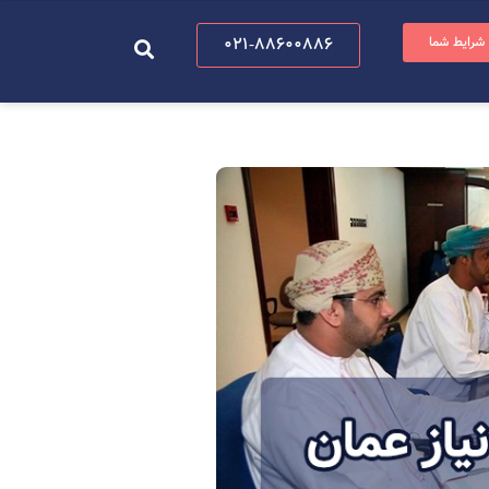
 شرایط شما
021-88600886