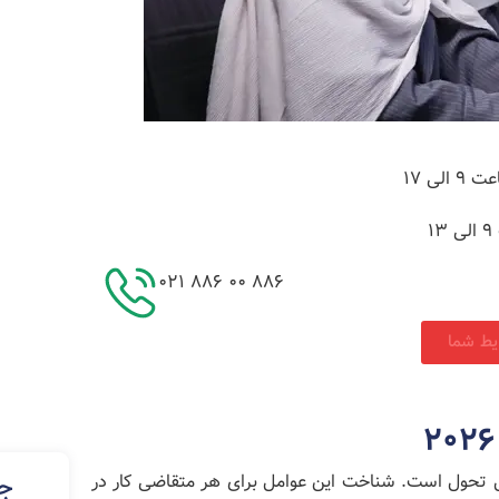
لی ۱۷
1
886 00 886 021
ایط شما
ال تحول است. شناخت این عوامل برای هر متقاضی کار در
جد