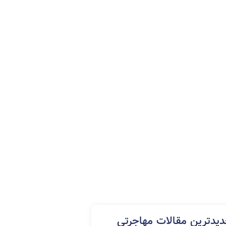
مهاجرت کاری کانادا
ویزای توریستی کانادا
ویزای شینگن (شنگن)
یدترین مقالات مهاجرتی