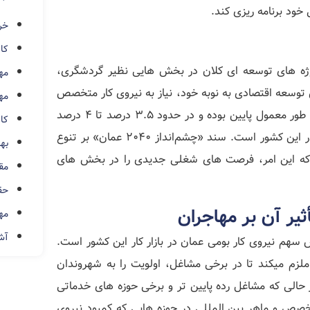
خود برنامه‌ ریزی کند.
خر
کار
وژه‌ های توسعه‌ ای کلان در بخش‌ هایی نظیر گردشگری،
مه
 توسعه اقتصادی به نوبه خود، نیاز به نیروی کار متخصص
مه
را در حوزه‌ های مختلف افزایش داده است. نرخ بیکاری در عمان به طور معمول پایین بوده و در حدود ۳.۵ درصد تا ۴ درصد
کار
در نوسان است که نشان‌ دهنده پویایی و ظرفیت جذب نیروی کار در این کشور است. سند «چشم‌انداز ۲۰۴۰ عمان» بر تنوع‌
بهت
که این امر، فرصت‌ های شغلی جدیدی را در بخش‌ های
مق
حق
مه
آشن
هم نیروی کار بومی عمان در بازار کار این کشور است.
 ملزم میکند تا در برخی مشاغل، اولویت را به شهروندان
حالی که مشاغل رده پایین‌ تر و برخی حوزه‌ های خدماتی
خصص و ماهر بین‌ المللی در حوزه‌ هایی که کمبود نیروی