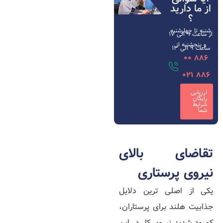
از ما دارید
؟
شنبه تا چهارشنبه
از ساعت ۹ الی ۱۷
و پنجشنبه از
ساعت 9 الی 13
886 00
886 021
ارزیابی
رایگان
شرایط
شما
تقاضای بالای
نیروی پرستاری
یکی از اصلی‌ ترین دلایل
جذابیت هلند برای پرستاران،
کمبود شدید نیروی کار در این