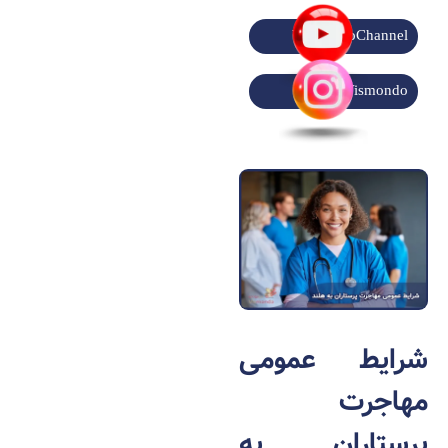
VismondoChannel
Vismondo
شرایط عمومی
مهاجرت
پرستاران به