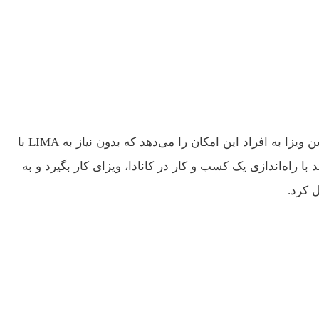
اگر به دنبال فرصت شغلی و اقامت در کشور کانادا هستید، ممکن است کلید ورود شما به بازار کار کانادا، ویزای IMP کانادا باشد. این ویزا به افراد این امکان را می‌دهد که بدون نیاز به LIMA با
ر این کشور گسترش دهند. به عبارت دیگر در برنامه IMP کانادا، متقاضی می‌تواند با راه‌اندازی یک کسب و کار در کانادا، ویزای کار بگیرد و به
ل کرد.