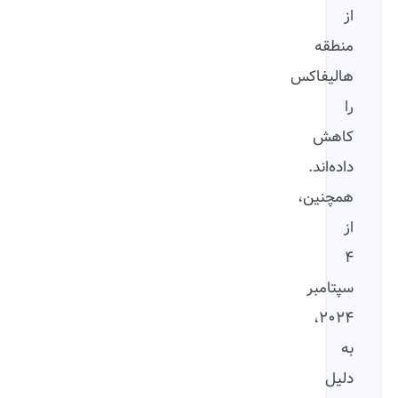
از
منطقه
هالیفاکس
را
کاهش
داده‌اند.
همچنین،
از
۴
سپتامبر
۲۰۲۴،
به
دلیل