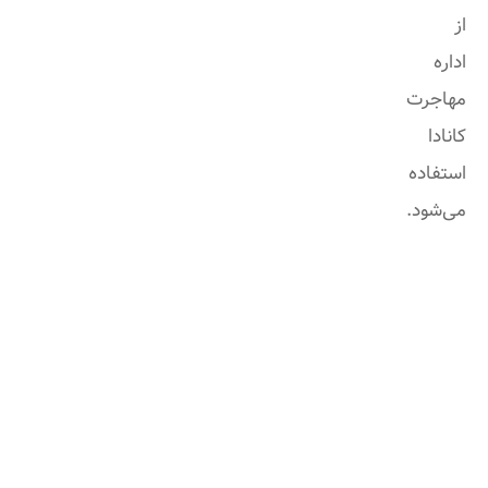
از
اداره
مهاجرت
کانادا
استفاده
می‌شود.
آیا
سوالی
از
ما
دارید
؟
شنبه
تا
چهارشنبه
از