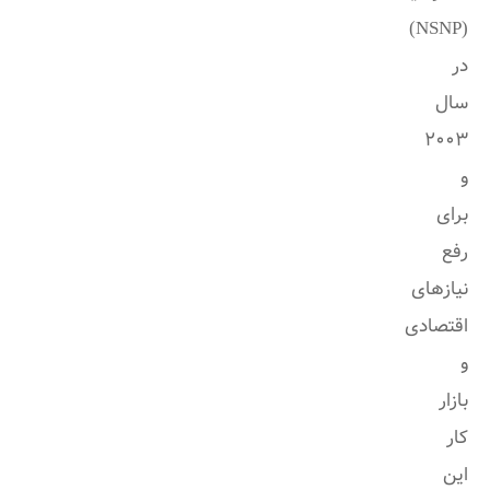
(NSNP)
در
سال
2003
و
برای
رفع
نیازهای
اقتصادی
و
بازار
کار
این