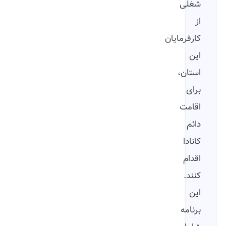
شغلی
از
کارفرمایان
این
استان،
برای
اقامت
دائم
کانادا
اقدام
کنند.
این
برنامه