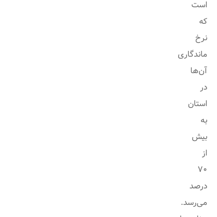
است
که
نرخ
ماندگاری
آن‌ها
در
استان
به
بیش
از
70
درصد
می‌رسد.