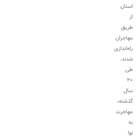
استان
از
طریق
مهاجران
راه‌اندازی
شدند.
طی
20
سال
گذشته،
مهاجرت
به
نوا