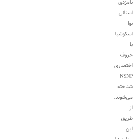
نامزدی
استانی
نوا
اسکوشیا
با
حروف
اختصاری
NSNP
شناخته
می‌شوند.
از
طریق
این