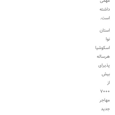
مهمی
داشته
است.
استان
نوا
اسکوشیا
هرساله
پذیرای
بیش
از
7000
مهاجر
جدید