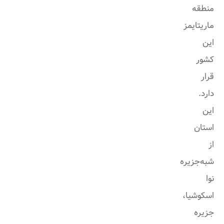
منطقه
ماریتایمز
این
کشور
قرار
دارد.
این
استان
از
شبه‌جزیره
نوا
اسکوشیا،
جزیره