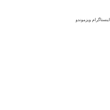
نستاگرام ویزموندو
ویزای استارتاپ کانادا